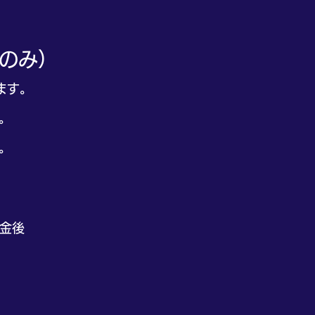
済のみ）
ます。
。
。
金後