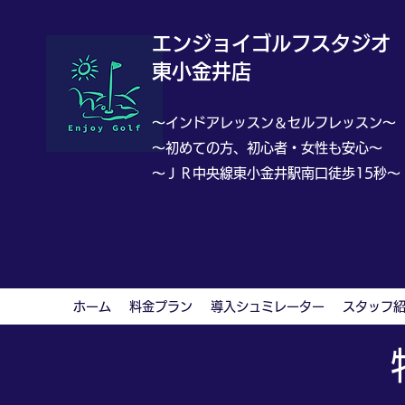
エンジョイ
ゴルフスタジオ
東小金井店
～インドアレッスン＆セルフレッスン～
～初めての方、初心者・女性も安心～
​～ＪＲ中央線東小金井駅南口徒歩15秒～
ホーム
料金プラン
導入シュミレーター
スタッフ