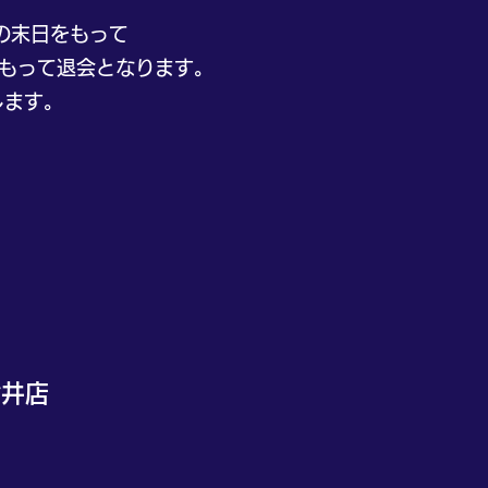
の末日をもって
もって退会となります。
します。
。
金井店