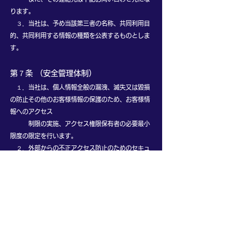
ります。
３．当社は、予め当該第三者の名称、共同利用目
的、共同利用する情報の種類を公表するものとしま
す。
第７条 （安全管理体制）
１．当社は、個人情報全般の漏洩、滅失又は毀損
の防止その他のお客様情報の保護のため、お客様情
報へのアクセス
制限の実施、アクセス権限保有者の必要最小
限度の限定を行います。
２．外部からの不正アクセス防止のためのセキュ
リティソフトの導入等、お客様情報の安全管理のた
めに必要かつ
適切な措置を講じます。
３．問題が発生した場合は適切な是正措置を講じ
ます。
４．当社は、代表取締役をお客様情報管理責任者